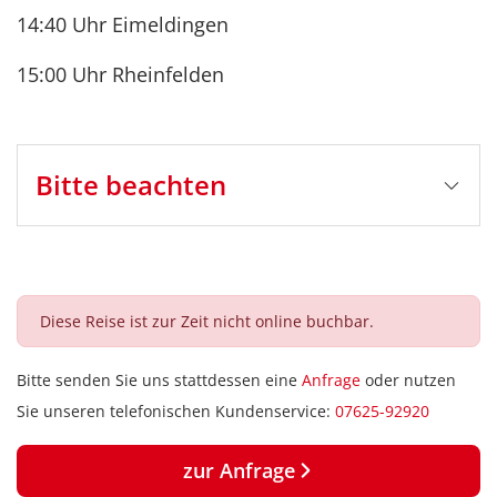
14:40 Uhr Eimeldingen
15:00 Uhr Rheinfelden
Bitte beachten
Stornobedingungen
bis 5 Tage vor Reisebeginn: Busfahrt kostenlos*
4-1 Tag vor Reisebeginn: Busfahrt 50%*
Diese Reise ist zur Zeit nicht online buchbar.
am Reisetag und bei Nichterscheinen: Busfahrt
80%*
Bitte senden Sie uns stattdessen eine
Anfrage
oder nutzen
Sie unseren telefonischen Kundenservice:
07625-92920
*zzgl. 100% Fremdleistung (Eintrittskarten, Schiff-
und Bahnfahrten, Mahlzeiten etc.)
zur Anfrage
Ggf. können Bearbeitungsgebühren in Höhe