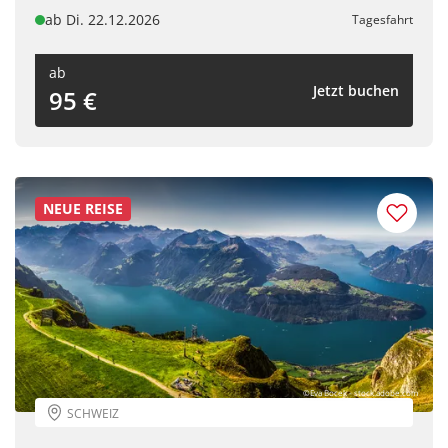
WhatsApp
ab Di. 22.12.2026
Tagesfahrt
ab
Telegram
Jetzt buchen
95 €
per E-Mail senden
Link kopieren
NEUE REISE
©Eva Bocek - stock.adobe.com
SCHWEIZ