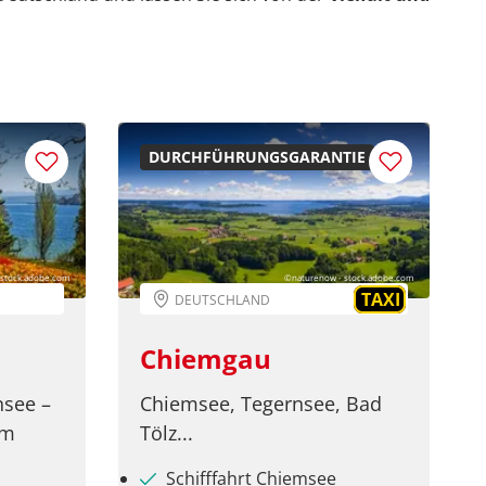
DURCHFÜHRUNGSGARANTIE
- stock.adobe.com
©naturenow - stock.adobe.com
TAXI
DEUTSCHLAND
Chiemgau
see –
Chiemsee, Tegernsee, Bad
um
Tölz...
Schifffahrt Chiemsee