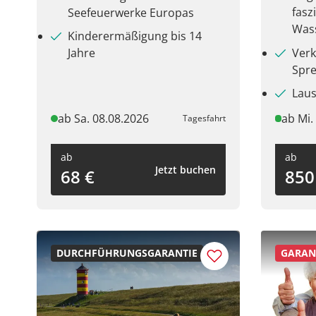
fasz
Seefeuerwerke Europas
Wass
Kinderermäßigung bis 14
Verk
Jahre
Spr
Laus
ab Sa. 08.08.2026
ab Mi.
Tagesfahrt
ab
ab
Jetzt buchen
68 €
850
DURCHFÜHRUNGSGARANTIE
GARANT