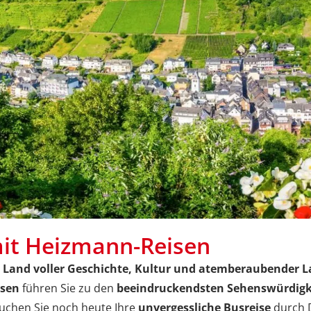
it Heizmann-Reisen
 Land voller Geschichte, Kultur und atemberaubender 
isen
führen Sie zu den
beeindruckendsten Sehenswürdigk
uchen Sie noch heute Ihre
unvergessliche Busreise
durch D