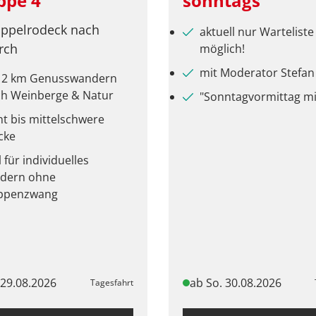
ppe 4
sonntags
ppelrodeck nach
aktuell nur Warteliste
rch
möglich!
mit Moderator Stefan
 12 km Genusswandern
h Weinberge & Natur
"Sonntagvormittag mi
ht bis mittelschwere
cke
l für individuelles
dern ohne
ppenzwang
 29.08.2026
ab So. 30.08.2026
Tagesfahrt