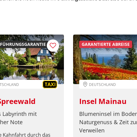
FÜHRUNGSGARANTIE
GARANTIERTE ABREISE
© Henry Czauderna - Fotolia
© Jan 
TAXI
TSCHLAND
DEUTSCHLAND
Spreewald
Insel Mainau
 Labyrinth mit
Blumeninsel im Boden
cher Note
Naturgenuss & Zeit z
Verweilen
e Kahnfahrt durch das