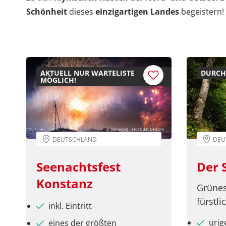
Schönheit
dieses
einzigartigen Landes
begeistern!
AKTUELL NUR WARTELISTE
DURCH
MÖGLICH!
© Benedikt - stock.adobe.com
DEUTSCHLAND
DEU
Seenachtsfest
Der 
Konstanz
Grünes
fürstli
inkl. Eintritt
urig
eines der größten