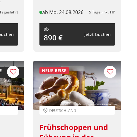
e
ab Mo. 24.08.2026
Tagesfahrt
5 Tage, inkl. HP
ab
 buchen
Jetzt buchen
890 €
E
NEUE REISE
© Europa-Park
©Bernd Jürgens - stock.adobe.com
DEUTSCHLAND
Frühschoppen und