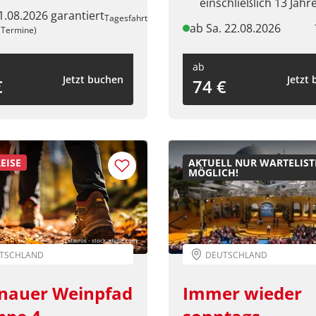
einschließlich 13 Jahr
21.08.2026 garantiert
Tagesfahrt
ab Sa. 22.08.2026
 Termine)
ab
Jetzt buchen
Jetzt
€
74 €
EISE
AKTUELL NUR WARTELIST
MÖGLICH!
© Stavros - stock.adobe.com
TSCHLAND
DEUTSCHLAND
nauer Weinpfad
Immer wieder