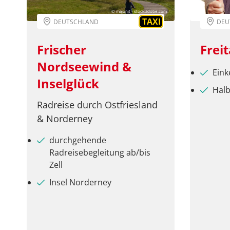
© majonit - stock.adobe.com
TAXI
DEUTSCHLAND
DEU
Frischer
Frei
Nordseewind &
Eink
Inselglück
Halb
Radreise durch Ostfriesland
& Norderney
durchgehende
Radreisebegleitung ab/bis
Zell
Insel Norderney
Merkliste