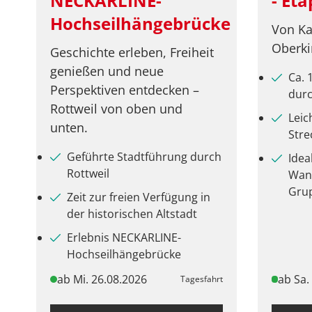
NECKARLINE-
- Eta
Hochseilhängebrücke
Von Ka
Oberki
Geschichte erleben, Freiheit
genießen und neue
Ca.
Perspektiven entdecken –
durc
Rottweil von oben und
Leic
unten.
Stre
Geführte Stadtführung durch
Idea
Rottweil
Wan
Gru
Zeit zur freien Verfügung in
der historischen Altstadt
Erlebnis NECKARLINE-
Hochseilhängebrücke
ab Mi. 26.08.2026
ab Sa.
Tagesfahrt