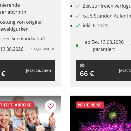
inierende
Zeit zur freien verfüg
erlabyrinth
ca. 5 Stunden Aufen
ostung von original
inkl. Eintritt
eewaldgurken
itzer Seenlandschaft
ab Do. 13.08.2026
 12.08.2026
garantiert
5 Tage, inkl. HP
ab
Jetzt buchen
Jetzt
 €
66 €
IERTE ABREISE
NEUE REISE