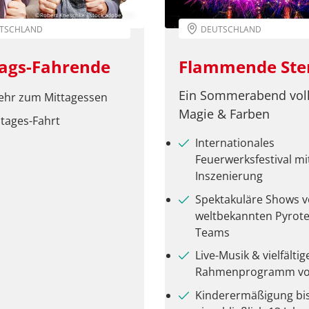
©Robert Kneschke - stock.adobe.com
TSCHLAND
DEUTSCHLAND
tags-Fahrende
Flammende Ste
Ein Sommerabend vol
ehr zum Mittagessen
Magie & Farben
tages-Fahrt
Internationales
Feuerwerksfestival mi
Inszenierung
Spektakuläre Shows 
weltbekannten Pyrote
Teams
Live-Musik & vielfältig
Rahmenprogramm vo
Kinderermäßigung bi