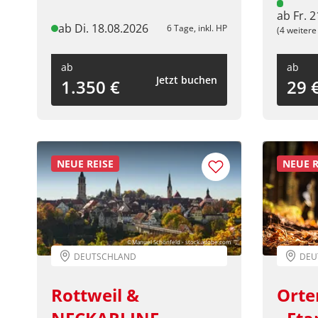
ab Fr. 
Keine Reisen auf der Merkliste
ab Di. 18.08.2026
6 Tage, inkl. HP
(4 weitere
ab
ab
Jetzt buchen
1.350 €
29 
NEUE REISE
NEUE R
©Manuel Schönfeld - stock.adobe.com
DEUTSCHLAND
DEU
Rottweil &
Orte