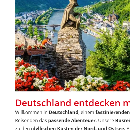
Deutschland entdecken m
Willkommen in
Deutschland
, einem
faszinierenden
Reisenden das
passende Abenteuer.
Unsere
Busre
zu den
idyllischen Küsten der Nord- und Ostsee.
B