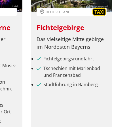
J. Mell
© Thomas Kussmaul
TAXI
DEUTSCHLAND
rne
Fichtelgebirge
ler
Das vielseitige Mittelgebirge
im Nordosten Bayerns
Fichtelgebirgsrundfahrt
t Musik-
Tschechien mit Marienbad
und Franzensbad
von
Stadtführung in Bamberg
chnik-
es
r Ort
s