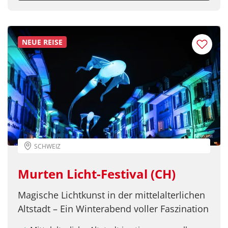
Facebook
NEUE REISE
Twitter
WhatsApp
Telegram
Carim Jost
SCHWEIZ
per E-Mail senden
Murten Licht-Festival (CH)
Link kopieren
Magische Lichtkunst in der mittelalterlichen
Altstadt – Ein Winterabend voller Faszination