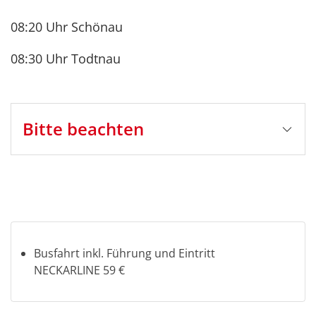
08:20 Uhr Schönau
08:30 Uhr Todtnau
Bitte beachten
Stornobedingungen
Auf Eigenleistung *zzgl.
Fremdleistungen (Eintritte, Schifffahrten,
Mahlzeiten etc.):
bis 5 Tage vor Reisebeginn: Busfahrt kostenlos*
4-1 Tag vor Reisebeginn: Busfahrt 50%*
Busfahrt inkl. Führung und Eintritt
am Reisetag und bei Nichterscheinen: Busfahrt
NECKARLINE 59 €
80%*
*zzgl. 100% Fremdleistung (Eintrittskarten, Schiff-