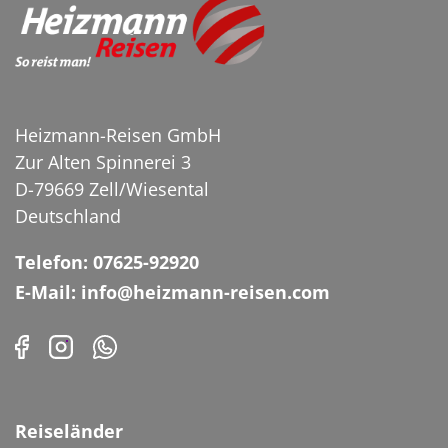
Heizmann-Reisen GmbH
Zur Alten Spinnerei 3
D-79669 Zell/Wiesental
Blick auf die Altstadt von
Deutschland
Rottweil
©Manuel Schönfeld -
Telefon: 07625-92920
stock.adobe.com
E-Mail: info@heizmann-reisen.com
Reiseländer