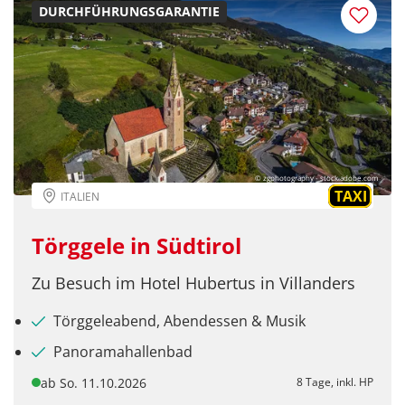
DURCHFÜHRUNGSGARANTIE
© zgphotography - stock.adobe.com
TAXI
ITALIEN
Törggele in Südtirol
Zu Besuch im Hotel Hubertus in Villanders
Törggeleabend, Abendessen & Musik
Panoramahallenbad
ab So. 11.10.2026
8 Tage, inkl. HP