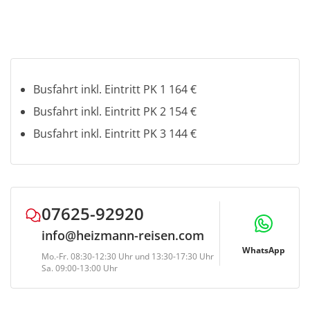
Stornobedingungen
bis 5 Tage vor Reisebeginn: Busfahrt kostenlos*
4-1 Tag vor Reisebeginn: Busfahrt 50%*
am Reisetag und bei Nichterscheinen: Busfahrt
80%*
Busfahrt inkl. Eintritt PK 1 164 €
Busfahrt inkl. Eintritt PK 2 154 €
*zzgl. 100% Fremdleistung (Eintrittskarten, Schiff-
Busfahrt inkl. Eintritt PK 3 144 €
und Bahnfahrten, Mahlzeiten etc.)
Ggf. können Bearbeitungsgebühren in Höhe
von € 10,- p.P. anfallen
07625-92920
info@heizmann-reisen.com
WhatsApp
Mo.-Fr. 08:30-12:30 Uhr und 13:30-17:30 Uhr
Sa. 09:00-13:00 Uhr