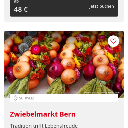
ab
Jetzt buchen
48 €
© Annett Seidler - stock.adobe.com
SCHWEIZ
Zwiebelmarkt Bern
Tradition trifft Lebensfreude