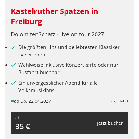
„Musical goes Christmas“ – Stage Apollo
Kastelruther Spatzen in
Theater Stuttgart
Freiburg
DolomitenSchatz - live on tour 2027
Facebook
Die größten Hits und beliebtesten Klassiker
live erleben
Twitter
Wahlweise inklusive Konzertkarte oder nur
Busfahrt buchbar
WhatsApp
Ein unvergesslicher Abend für alle
Volksmusikfans
Telegram
ab Do. 22.04.2027
Tagesfahrt
per E-Mail senden
ab
Jetzt buchen
35 €
Link kopieren