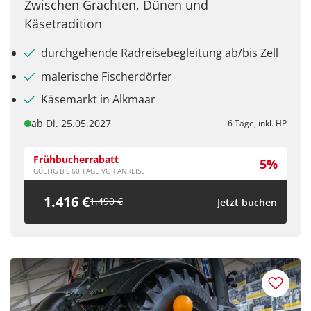
Zwischen Grachten, Dünen und
Käsetradition
durchgehende Radreisebegleitung ab/bis Zell
malerische Fischerdörfer
Käsemarkt in Alkmaar
ab Di. 25.05.2027
6 Tage, inkl. HP
Frühbucherrabatt
5%
GÜLTIG BIS 60 TAGE VOR ANREISE
1.416 €
1.490 €
Jetzt buchen