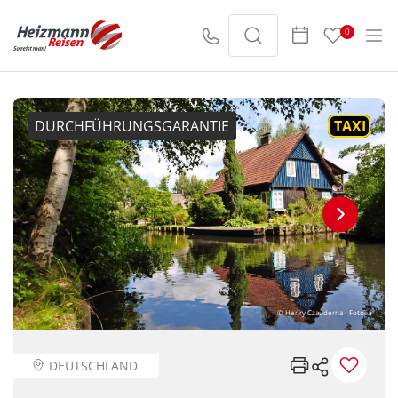
0
DURCHFÜHRUNGSGARANTIE
TAXI
© Henry Czauderna - Fotolia
DEUTSCHLAND