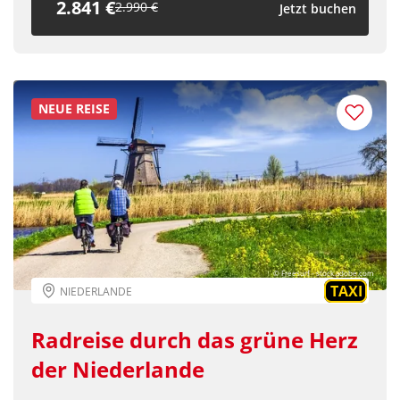
2.841 €
2.990 €
Jetzt buchen
NEUE REISE
© Freesurf - stock.adobe.com
TAXI
NIEDERLANDE
Radreise durch das grüne Herz
der Niederlande