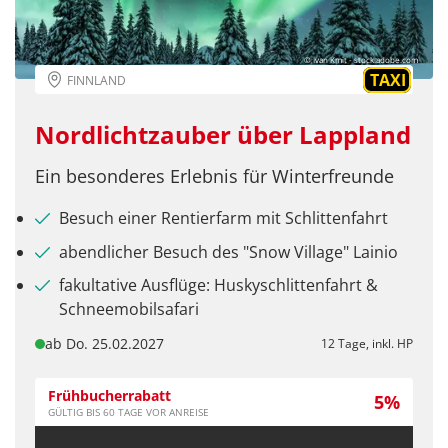
Telegram
© Ivan Kmit - stock.adobe.com
per E-Mail senden
TAXI
FINNLAND
Nordlichtzauber über Lappland
Link kopieren
Ein besonderes Erlebnis für Winterfreunde
Besuch einer Rentierfarm mit Schlittenfahrt
abendlicher Besuch des "Snow Village" Lainio
fakultative Ausflüge: Huskyschlittenfahrt &
Schneemobilsafari
ab Do. 25.02.2027
12 Tage, inkl. HP
Frühbucherrabatt
5%
GÜLTIG BIS 60 TAGE VOR ANREISE