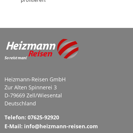
profitieren!
Panorama von Warschau
© netsay - stock.adobe.com
Heizmann-Reisen GmbH
Zur Alten Spinnerei 3
D-79669 Zell/Wiesental
Deutschland
Telefon: 07625-92920
E-Mail: info@heizmann-reisen.com