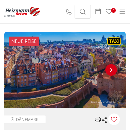
0
NEUE REISE
TAXI
© netsay - stock.adobe.com
DÄNEMARK