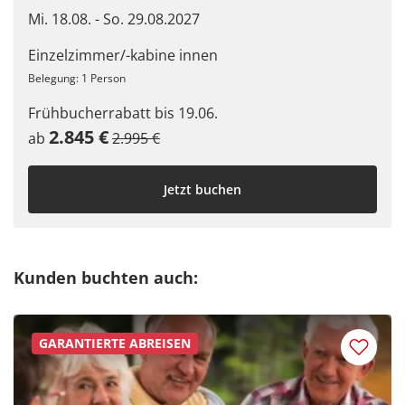
Mi. 18.08. - So. 29.08.2027
Baltikum & Skandinavien
Einzelzimmer/-kabine innen
Belegung: 1 Person
Frühbucherrabatt bis 19.06.
Facebook
2.845 €
ab
2.995 €
Twitter
Jetzt buchen
WhatsApp
Telegram
Kunden buchten auch:
per E-Mail senden
GARANTIERTE ABREISEN
Link kopieren