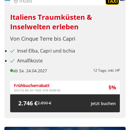
TAXI
ITALIEN
Italiens Traumküsten &
Inselwelten erleben
Von Cinque Terre bis Capri
Insel Elba, Capri und Ischia
Amalfiküste
ab Sa. 24.04.2027
12 Tage, inkl. HP
Frühbucherrabatt
5%
GÜLTIG BIS 60 TAGE VOR ANREISE
2.746 €
2.890 €
Jetzt buchen