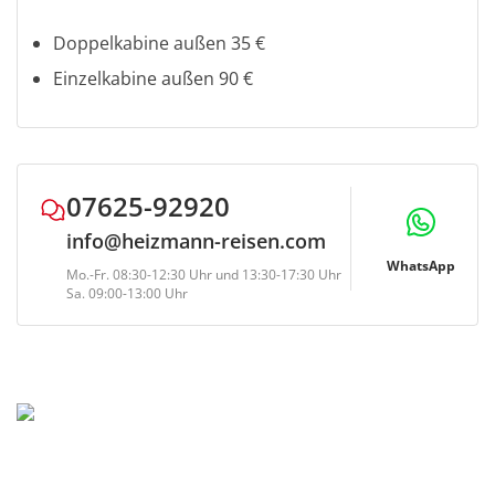
Öresundbrücke geht es zurück nach Malmö
Verpflegung:
Frühstück, Abendessen
Währungen: Polnische Złoty, Schwedische Krone
Doppelkabine außen 35 €
und von dort aus weiter nach Trelleborg.
(SEK), Dänische Krone (DKK)
Einzelkabine außen 90 €
Hier, in der südlichsten Stadt Schwedens,
erwartet man Sie am Abend zur
Fährüberfahrt nach Travemünde.
Abendessen und Übernachtung an Bord.
07625-92920
Verpflegung:
Frühstück, Abendessen
info@heizmann-reisen.com
WhatsApp
Mo.-Fr. 08:30-12:30 Uhr und 13:30-17:30 Uhr
Sa. 09:00-13:00 Uhr