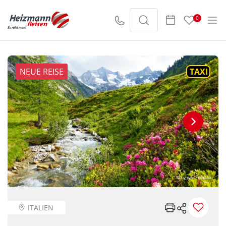
0
NEUE REISE
TAXI
© by paul - Fotolia
ITALIEN