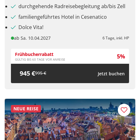
durchgehende Radreisebegleitung ab/bis Zell
familiengeführtes Hotel in Cesenatico
Facebook
Dolce Vita!
ab Sa. 10.04.2027
6 Tage, inkl. HP
Twitter
Frühbucherrabatt
5%
WhatsApp
GÜLTIG BIS 60 TAGE VOR ANREISE
945 €
995 €
Jetzt buchen
Telegram
per E-Mail senden
NEUE REISE
Link kopieren