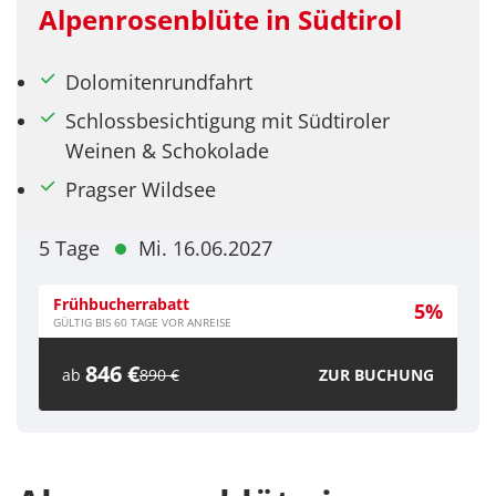
Alpenrosenblüte in Südtirol
Dolomitenrundfahrt
Schlossbesichtigung mit Südtiroler
Weinen & Schokolade
Pragser Wildsee
5 Tage
Mi. 16.06.2027
Frühbucherrabatt
5%
GÜLTIG BIS 60 TAGE VOR ANREISE
846 €
ab
890 €
ZUR BUCHUNG