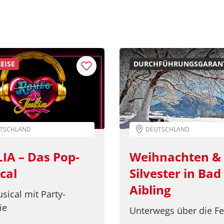
EISE
DURCHFÜHRUNGSGARANT
© Ruhpolding
TSCHLAND
DEUTSCHLAND
LIA – Das Pop-
Weihnachten &
cal
Silvester in Bad
Aibling
sical mit Party-
ie
Unterwegs über die Fe