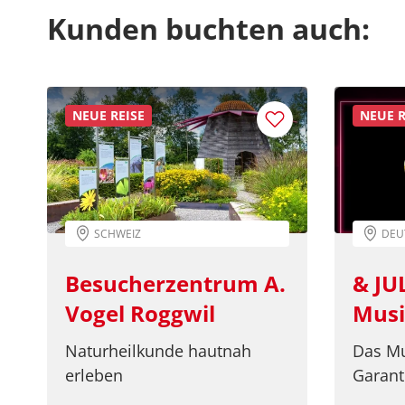
Kunden buchten auch:
NEUE REISE
NEUE R
SCHWEIZ
DEU
Besucherzentrum A.
& JU
Vogel Roggwil
Musi
Naturheilkunde hautnah
Das Mu
erleben
Garant