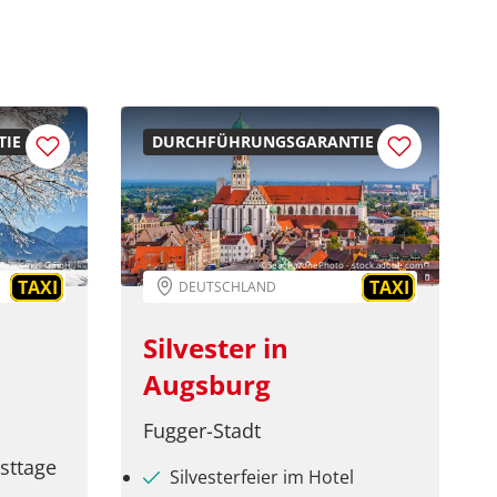
IE
DURCHFÜHRUNGSGARANTIE
 Tourismus GmbH
©SeanPavonePhoto - stock.adobe.com
TAXI
TAXI
DEUTSCHLAND
Silvester in
Augsburg
Fugger-Stadt
sttage
Silvesterfeier im Hotel