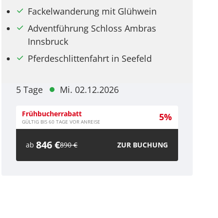
Fackelwanderung mit Glühwein
Adventführung Schloss Ambras
Innsbruck
Pferdeschlittenfahrt in Seefeld
5 Tage
Mi. 02.12.2026
Frühbucherrabatt
5%
GÜLTIG BIS 60 TAGE VOR ANREISE
846 €
ab
890 €
ZUR BUCHUNG