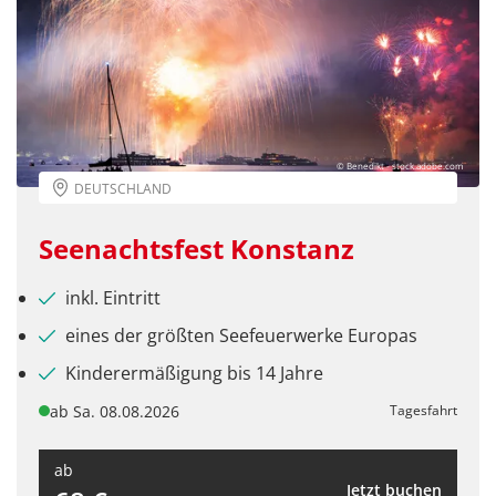
Litauen
(0)
Malta
(0)
Niederlande
(0)
Polen
(0)
© Benedikt - stock.adobe.com
Portugal
(0)
DEUTSCHLAND
Schweden
(0)
Seenachtsfest Konstanz
Schweiz
(6)
inkl. Eintritt
Slowakei
(0)
eines der größten Seefeuerwerke Europas
Spanien
(0)
Kinderermäßigung bis 14 Jahre
Tschechien
(0)
ab Sa. 08.08.2026
Tagesfahrt
Ungarn
(0)
ab
Österreich
(2)
Jetzt buchen