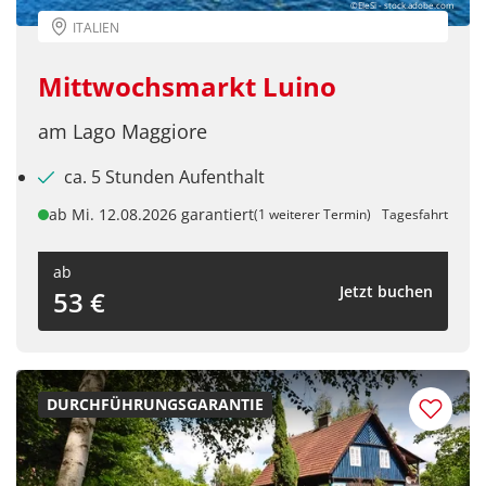
©EleSi - stock.adobe.com
ITALIEN
Mittwochsmarkt Luino
am Lago Maggiore
ca. 5 Stunden Aufenthalt
ab Mi. 12.08.2026 garantiert
(1 weiterer Termin)
Tagesfahrt
ab
Jetzt buchen
53 €
DURCHFÜHRUNGSGARANTIE