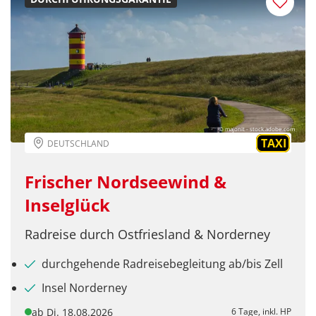
© majonit - stock.adobe.com
TAXI
DEUTSCHLAND
Frischer Nordseewind &
Inselglück
Radreise durch Ostfriesland & Norderney
durchgehende Radreisebegleitung ab/bis Zell
Insel Norderney
ab Di. 18.08.2026
6 Tage, inkl. HP