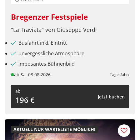
Zielgebiet
Belgien
(0)
Bregenzer Festspiele
Deutschland
(11)
"La Traviata" von Giuseppe Verdi
Dänemark
(0)
Busfahrt inkl. Eintritt
Estland
(0)
unvergessliche Atmosphäre
Finnland
(0)
imposantes Bühnenbild
Frankreich
(0)
ab Sa. 08.08.2026
Tagesfahrt
Großbritannien
(0)
ab
Irland
Jetzt buchen
(0)
196 €
Italien
(2)
Kroatien
(0)
AKTUELL NUR WARTELISTE MÖGLICH!
Lettland
(0)