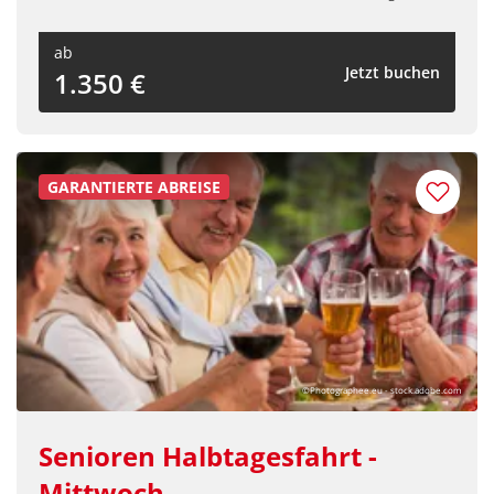
ab
Jetzt buchen
1.350 €
GARANTIERTE ABREISE
©Photographee.eu - stock.adobe.com
Senioren Halbtagesfahrt -
Mittwoch