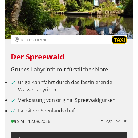
© Henry Czauderna - Fotolia
TAXI
DEUTSCHLAND
Der Spreewald
Grünes Labyrinth mit fürstlicher Note
urige Kahnfahrt durch das faszinierende
Wasserlabyrinth
Verkostung von original Spreewaldgurken
Lausitzer Seenlandschaft
ab Mi. 12.08.2026
5 Tage, inkl. HP
ab