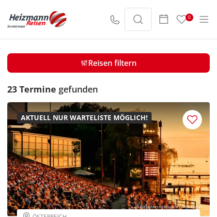
Suche verfeinern
0
01.08. - 31.08.26
Reisen filtern
Sortieren nach
23 Termine
gefunden
Preis
AKTUELL NUR WARTELISTE MÖGLICH!
€ 20
€ 3000
20
3000
Dauer
© Bregenzer Festspiele / Anja Köhler
ÖSTERREICH