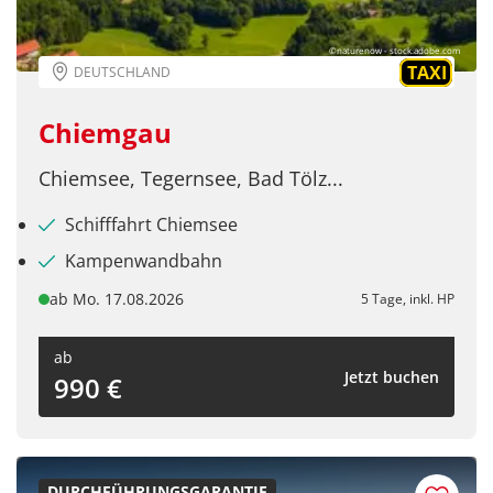
©naturenow - stock.adobe.com
TAXI
DEUTSCHLAND
Chiemgau
Chiemsee, Tegernsee, Bad Tölz...
Schifffahrt Chiemsee
Kampenwandbahn
ab Mo. 17.08.2026
5 Tage, inkl. HP
ab
Jetzt buchen
990 €
DURCHFÜHRUNGSGARANTIE