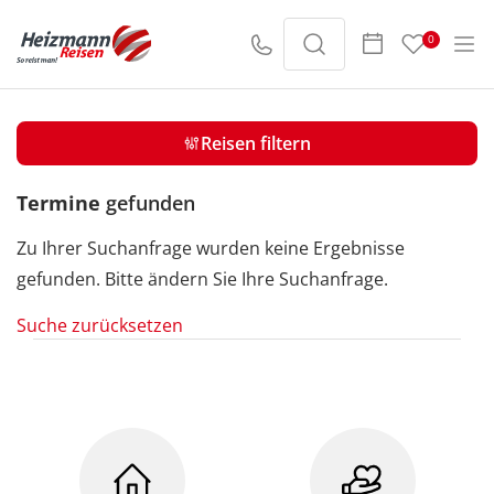
Suche verfeinern
0
01.09. - 30.09.25
Reisen filtern
Sortieren nach
Termine
gefunden
Zu Ihrer Suchanfrage wurden keine Ergebnisse
Preis
gefunden. Bitte ändern Sie Ihre Suchanfrage.
€ 20
€ 3000
Suche zurücksetzen
20
3000
Dauer