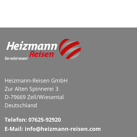
Litauen
(0)
Malta
(0)
Niederlande
(0)
Polen
(0)
Portugal
(0)
Schweden
(0)
Schweiz
(0)
Heizmann-Reisen GmbH
Slowakei
(0)
Zur Alten Spinnerei 3
D-79669 Zell/Wiesental
Spanien
(0)
Deutschland
Tschechien
(0)
Telefon: 07625-92920
Ungarn
(0)
E-Mail: info@heizmann-reisen.com
Österreich
(0)