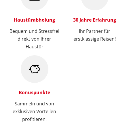
Zielgebiet
Belgien
(0)
Haustürabholung
30 Jahre Erfahrung
Deutschland
(0)
Bequem und Stressfrei
Ihr Partner für
Dänemark
(0)
direkt von Ihrer
erstklassige Reisen!
Estland
(0)
Haustür
Finnland
(0)
Frankreich
(0)
Großbritannien
(0)
Irland
(0)
Bonuspunkte
Italien
(0)
Sammeln und von
Kroatien
exklusiven Vorteilen
(0)
profitieren!
Lettland
(0)