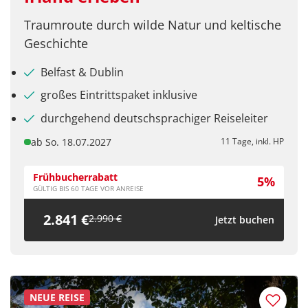
Traumroute durch wilde Natur und keltische
Geschichte
Teile diese Reise
Belfast & Dublin
großes Eintrittspaket inklusive
durchgehend deutschsprachiger Reiseleiter
La traviata
ab So. 18.07.2027
11 Tage, inkl. HP
Frühbucherrabatt
5%
Facebook
GÜLTIG BIS 60 TAGE VOR ANREISE
2.841 €
2.990 €
Jetzt buchen
Twitter
WhatsApp
NEUE REISE
Telegram