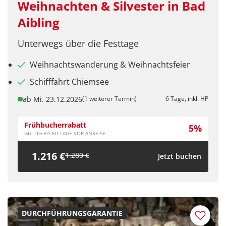
Weihnachten & Silvester in Bad
Aibling
Unterwegs über die Festtage
Weihnachtswanderung & Weihnachtsfeier
Schifffahrt Chiemsee
ab Mi. 23.12.2026
(1 weiterer Termin)
6 Tage, inkl. HP
Frühbucherrabatt
5%
GÜLTIG BIS 60 TAGE VOR ANREISE
1.216 €
1.280 €
Jetzt buchen
DURCHFÜHRUNGSGARANTIE