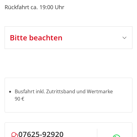
Rückfahrt ca. 19:00 Uhr
Bitte beachten
Stornobedingungen
Auf Eigenleistung *zzgl.
Fremdleistungen (Eintritte, Schifffahrten,
Mahlzeiten etc.):
bis 5 Tage vor Reisebeginn: Busfahrt kostenlos*
4-1 Tag vor Reisebeginn: Busfahrt 50%*
Busfahrt inkl. Zutrittsband und Wertmarke
am Reisetag und bei Nichterscheinen: Busfahrt
90 €
80%*
*zzgl. 100% Fremdleistung (Eintrittskarten, Schiff-
und Bahnfahrten, Mahlzeiten etc.)
Ggf. können
Bearbeitungsgebühren in Höhe von € 10,- p.P.
07625-92920
anfallen