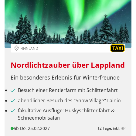
Facebook
Twitter
WhatsApp
© Ivan Kmit - stock.adobe.com
TAXI
FINNLAND
Telegram
Nordlichtzauber über Lappland
per E-Mail senden
Ein besonderes Erlebnis für Winterfreunde
Link kopieren
Besuch einer Rentierfarm mit Schlittenfahrt
abendlicher Besuch des "Snow Village" Lainio
fakultative Ausflüge: Huskyschlittenfahrt &
Schneemobilsafari
ab Do. 25.02.2027
12 Tage, inkl. HP