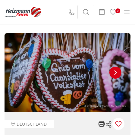
0
© in.Stuttgart / Thomas Niedermüller
DEUTSCHLAND