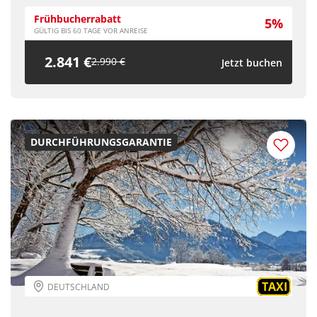
Frühbucherrabatt
5%
GÜLTIG BIS 60 TAGE VOR ANREISE
2.841 €
2.990 €
Jetzt buchen
DURCHFÜHRUNGSGARANTIE
© Ruhpolding Tourismus GmbH
TAXI
DEUTSCHLAND